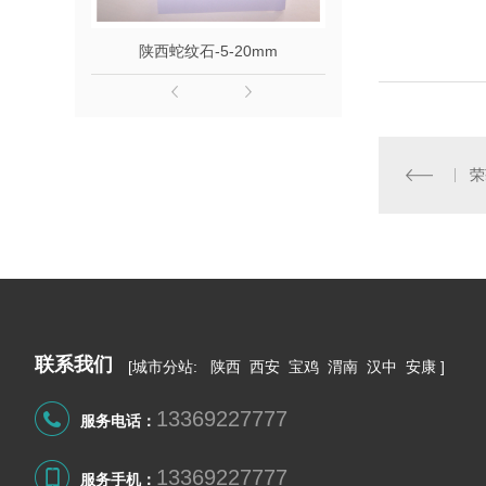
陕西蛇纹石-5-20mm
陕西蛇纹石2
荣
联系我们
[
城市分站
:
陕西
西安
宝鸡
渭南
汉中
安康
]
13369227777
服务电话：
13369227777
服务手机：