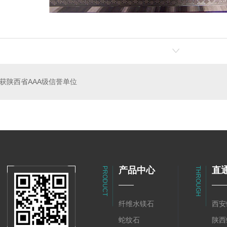
0-80mm
陕西蛇纹石原矿
蛇
获陕西省AAA级信誉单位
产品中心
直
PRODUCT
THROUGH
纤维水镁石
西安
蛇纹石
陕西