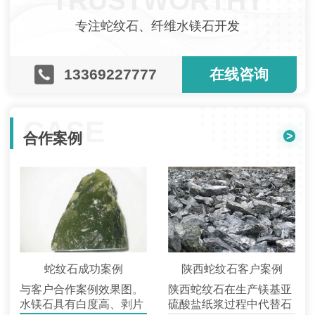
TRUSTWORTHY
专注蛇纹石、纤维水镁石开发
13369227777
在线咨询
CASE
>
合作案例
蛇纹石成功案例
陕西蛇纹石客户案例
与客户合作案例效果图。
陕西蛇纹石在生产镁基亚
水镁石具有白度高、剥片
硫酸盐纸浆过程中代替石