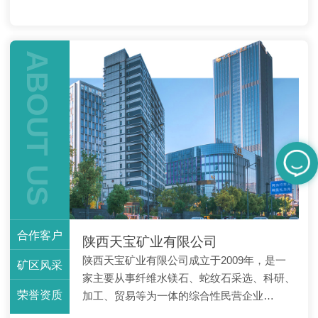
性好、粘着力强、基本不
灰，能够吸收使废浆水可
吸水等特点，前苏联把它
循环利用，大大降低了废
与方解石一起用作造纸填
浆水对环境的污染。由于
料，使造纸由酸法改为碱
水镁石在空气中不吸水，
ABOUT US
法，并减少浆水的污染。
还可用作防潮包装纸的填
在造纸工业上，水镁石在
料
生产镁基亚硫酸盐纸浆过
程...
合作客户
陕西天宝矿业有限公司
陕西天宝矿业有限公司成立于2009年，是一
矿区风采
家主要从事纤维水镁石、蛇纹石采选、科研、
荣誉资质
加工、贸易等为一体的综合性民营企业…