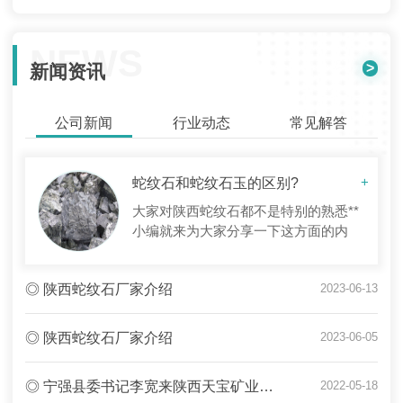
NEWS
>
新闻资讯
公司新闻
行业动态
常见解答
蛇纹石和蛇纹石玉的区别?
+
大家对陕西蛇纹石都不是特别的熟悉**
小编就来为大家分享一下这方面的内
容。现在做详细介绍。蛇纹石是一种含
水的富镁硅酸盐矿物的总称，如叶蛇纹
◎ 陕西蛇纹石厂家介绍
2023-06-13
石、利蛇纹石、纤蛇纹石等。它们的颜
色一般常为绿色调，但也有浅灰、...
◎ 陕西蛇纹石厂家介绍
2023-06-05
◎ 宁强县委书记李宽来陕西天宝矿业有限公司调研
2022-05-18