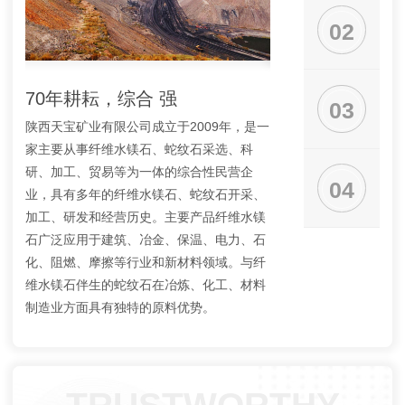
02
70年耕耘，综合 强
大型矿山，规模
03
陕西天宝矿业有限公司成立于2009年，是一
公司矿山查明纤维水镁石
家主要从事纤维水镁石、蛇纹石采选、科
吨，蛇纹石2.3亿吨，
研、加工、贸易等为一体的综合性民营企
与采矿相配套的选矿厂
04
业，具有多年的纤维水镁石、蛇纹石开采、
厂3座，年处理矿石40
加工、研发和经营历史。主要产品纤维水镁
上纤维水镁石1万吨，五
石广泛应用于建筑、冶金、保温、电力、石
吨，蛇纹石30万吨。
化、阻燃、摩擦等行业和新材料领域。与纤
维水镁石伴生的蛇纹石在冶炼、化工、材料
制造业方面具有独特的原料优势。