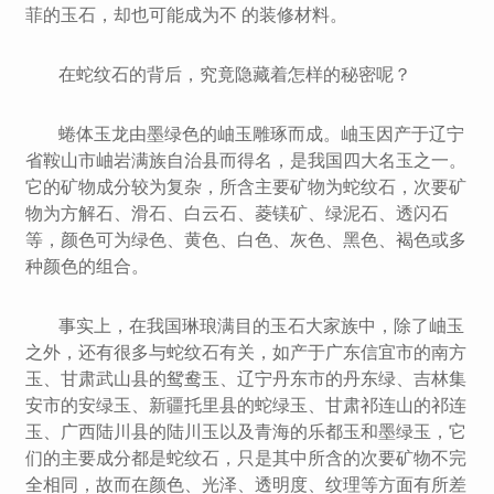
菲的玉石，却也可能成为不 的装修材料。
在蛇纹石的背后，究竟隐藏着怎样的秘密呢？
蜷体玉龙由墨绿色的岫玉雕琢而成。岫玉因产于辽宁
省鞍山市岫岩满族自治县而得名，是我国四大名玉之一。
它的矿物成分较为复杂，所含主要矿物为蛇纹石，次要矿
物为方解石、滑石、白云石、菱镁矿、绿泥石、透闪石
等，颜色可为绿色、黄色、白色、灰色、黑色、褐色或多
种颜色的组合。
事实上，在我国琳琅满目的玉石大家族中，除了岫玉
之外，还有很多与蛇纹石有关，如产于广东信宜市的南方
玉、甘肃武山县的鸳鸯玉、辽宁丹东市的丹东绿、吉林集
安市的安绿玉、新疆托里县的蛇绿玉、甘肃祁连山的祁连
玉、广西陆川县的陆川玉以及青海的乐都玉和墨绿玉，它
们的主要成分都是蛇纹石，只是其中所含的次要矿物不完
全相同，故而在颜色、光泽、透明度、纹理等方面有所差