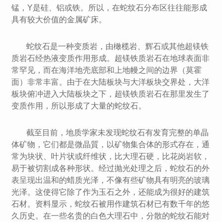
锰，Y是硅、铝或铁。所以，在蛇纹石分布区往往能形成
具有较大价值的金属矿床。
蛇纹石是一种变质岩，由橄榄岩、辉石或其他超镁铁
质岩石经热液变质作用形成。超镁铁质岩石在地球表面非
常罕见，而在海洋地壳底部和上地幔之间的边界（莫霍
面）非常丰富。由于在大陆板块与大洋板块交界处，大洋
板块俯冲进入大陆板块之下，超镁铁质岩石在那里发生了
变质作用，所以形成了大量的蛇纹石。
截至目前，地质学家未发现蛇纹石有发育完整的单晶
体矿物，它们都是微晶質，以矿物集合体的形式存在，通
常为块状、叶片状或纤维状，比大理石硬，比花岗岩软，
易于被切割成各种形状。经过抛光处理之后，蛇纹石的外
表呈现出温和的蜡质光泽，不像有些矿物具有明亮的玻璃
光泽。这使得它除了作为玉石之外，还能成为很好的建筑
石材。资料显示，蛇纹石被用作建筑石材已有数千年的悠
久历史。在一些名贵的白色大理石中，分散的蛇纹石能对