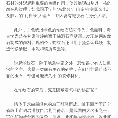
石材的外观起到重要的点缀作用，使其展现出别具一格的
颜色和纹理，如我国辽宁的“东北绿”、山东的“莱阳绿”以
及陕西的“孔雀绿”大理石，都因含有蛇纹石而身价大增。
此外，白色或淡绿色的蛇纹石还可作为白色颜料，考
古学家曾在甘肃敦煌的西千佛洞石窟壁画上发现使用蛇纹
石制成的颜料。现如今，蛇纹石还可用于提炼金属镁，制
造钙镁磷肥、水泥和镁质陶瓷等。
说起蛇纹石，除了地质学家之外，恐怕很少有人知道
它的名字。这是一类颇有争议的矿物，它们可能是价值不
菲的玉石，却也可能成为不 的装修材料。
在蛇纹石的背后，究竟隐藏着怎样的秘密呢？
蜷体玉龙由墨绿色的岫玉雕琢而成。岫玉因产于辽宁
省鞍山市岫岩满族自治县而得名，是我国四大名玉之一。
它的矿物成分较为复杂，所含主要矿物为蛇纹石，次要矿