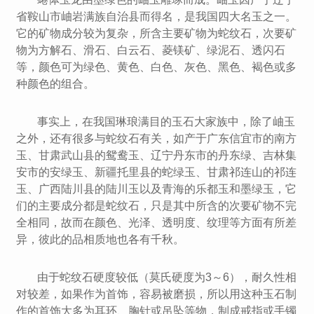
省鞍山市岫岩满族自治县而得名，是我国四大名玉之一。
它的矿物成分较为复杂，所含主要矿物为蛇纹石，次要矿
物为方解石、滑石、白云石、菱镁矿、绿泥石、透闪石
等，颜色可为绿色、黄色、白色、灰色、黑色、褐色或多
种颜色的组合。
事实上，在我国琳琅满目的玉石大家族中，除了岫玉
之外，还有很多与蛇纹石有关，如产于广东信宜市的南方
玉、甘肃武山县的鸳鸯玉、辽宁丹东市的丹东绿、吉林集
安市的安绿玉、新疆托里县的蛇绿玉、甘肃祁连山的祁连
玉、广西陆川县的陆川玉以及青海的乐都玉和墨绿玉，它
们的主要成分都是蛇纹石，只是其中所含的次要矿物不完
全相同，故而在颜色、光泽、透明度、纹理等方面有所差
异，彼此的品相质地也各有千秋。
由于蛇纹石硬度较低（莫氏硬度为3～6），耐久性相
对较差，如果作为首饰，容易被磨损，所以用这种玉石制
作的首饰大多为耳环、胸针或吊坠等物，制成戒指或手镯