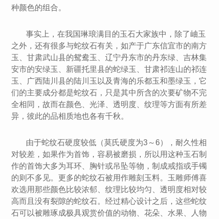
种颜色的组合。
事实上，在我国琳琅满目的玉石大家族中，除了岫玉
之外，还有很多与蛇纹石有关，如产于广东信宜市的南方
玉、甘肃武山县的鸳鸯玉、辽宁丹东市的丹东绿、吉林集
安市的安绿玉、新疆托里县的蛇绿玉、甘肃祁连山的祁连
玉、广西陆川县的陆川玉以及青海的乐都玉和墨绿玉，它
们的主要成分都是蛇纹石，只是其中所含的次要矿物不完
全相同，故而在颜色、光泽、透明度、纹理等方面有所差
异，彼此的品相质地也各有千秋。
由于蛇纹石硬度较低（莫氏硬度为3～6），耐久性相
对较差，如果作为首饰，容易被磨损，所以用这种玉石制
作的首饰大多为耳环、胸针或吊坠等物，制成戒指或手镯
的则不多见。更多的蛇纹石被用作雕刻玉料。玉雕师傅喜
欢选用那些颜色比较浓郁、纹理比较均匀、透明度相对较
高而且没有裂隙的蛇纹石。经过精心设计之后，这些蛇纹
石可以被雕琢成极具观赏价值的动物、花朵、水果、人物