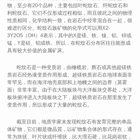
物，至少有20个品种，主要包括叶蛇纹石、纤蛇纹石和
利蛇纹石。它们不仅形成过程相似，而且彼此之间的物理
性质相同，化学结构一致，在岩石中经常混合在一起，很
难进行区分。蛇纹石族矿物的化学式可以用X2-
3Y2O5（OH）4表示，其中的X是镁、铁、镍、铝、锌或
锰，Y是硅、铝或铁。所以，在蛇纹石分布区往往能形成
具有较大价值的金属矿床。
蛇纹石是一种变质岩，由橄榄岩、辉石或其他超镁铁
质岩石经热液变质作用形成。超镁铁质岩石在地球表面非
常罕见，而在海洋地壳底部和上地幔之间的边界（莫霍
面）非常丰富。由于在大陆板块与大洋板块交界处，大洋
板块俯冲进入大陆板块之下，超镁铁质岩石在那里发生了
变质作用，所以形成了大量的蛇纹石。
截至目前，地质学家未发现蛇纹石有发育完整的单晶
体矿物，它们都是微晶質，以矿物集合体的形式存在，通
常为块状、叶片状或纤维状，比大理石硬，比花岗岩软，