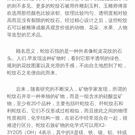
的则不多见。更多的蛇纹石被用作雕刻玉料。玉雕师傅喜
欢选用那些颜色比较浓郁、纹理比较均匀、透明度相对较
高而且没有裂隙的蛇纹石。经过精心设计之后，这些蛇纹
石可以被雕琢成极具观赏价值的动物、花朵、水果、人物
等造型的艺术品。
顾名思义，蛇纹石指的是一种外表像蛇皮花纹的石
头。人们.早发现这种矿物时，看到它那半透明的绿色、
规则的花纹图案以及光滑的手感，不由自主地想到了蛇，
蛇纹石之名便由此而来。
后来，随着研究的不断深入，矿物学家发现，所谓的
蛇纹石并非一种单独的矿物，而是一组含水的硅酸盐矿
物，至少有20个品种，主要包括叶蛇纹石、纤蛇纹石和
利蛇纹石。它们不仅形成过程相似，而且彼此之间的物理
性质相同，化学结构一致，在岩石中经常混合在一起，很
难进行区分。蛇纹石族矿物的化学式可以用X2-
3Y2O5（OH）4表示，其中的X是镁、铁、镍、铝、锌或