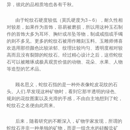
异，彼此的品相质地也各有千秋。
由于蛇纹石硬度较低（莫氏硬度为3～6），耐久性相
对较差，如果作为首饰，容易被磨损，所以用这种玉石制
作的首饰大多为耳环、胸针或吊坠等物，制成戒指或手镯
的则不多见。更多的蛇纹石被用作雕刻玉料。玉雕师傅喜
欢选用那些颜色比较浓郁、纹理比较均匀、透明度相对较
高而且没有裂隙的蛇纹石。经过精心设计之后，这些蛇纹
石可以被雕琢成极具观赏价值的动物、花朵、水果、人物
等造型的艺术品。
顾名思义，蛇纹石指的是一种外表像蛇皮花纹的石
头。人们.早发现这种矿物时，看到它那半透明的绿色、
规则的花纹图案以及光滑的手感，不由自主地想到了蛇，
蛇纹石之名便由此而来。
后来，随着研究的不断深入，矿物学家发现，所谓的
蛇纹石并非一种单独的矿物，而是一组含水的硅酸盐矿