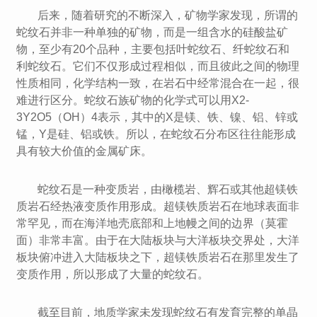
后来，随着研究的不断深入，矿物学家发现，所谓的
蛇纹石并非一种单独的矿物，而是一组含水的硅酸盐矿
物，至少有20个品种，主要包括叶蛇纹石、纤蛇纹石和
利蛇纹石。它们不仅形成过程相似，而且彼此之间的物理
性质相同，化学结构一致，在岩石中经常混合在一起，很
难进行区分。蛇纹石族矿物的化学式可以用X2-
3Y2O5（OH）4表示，其中的X是镁、铁、镍、铝、锌或
锰，Y是硅、铝或铁。所以，在蛇纹石分布区往往能形成
具有较大价值的金属矿床。
蛇纹石是一种变质岩，由橄榄岩、辉石或其他超镁铁
质岩石经热液变质作用形成。超镁铁质岩石在地球表面非
常罕见，而在海洋地壳底部和上地幔之间的边界（莫霍
面）非常丰富。由于在大陆板块与大洋板块交界处，大洋
板块俯冲进入大陆板块之下，超镁铁质岩石在那里发生了
变质作用，所以形成了大量的蛇纹石。
截至目前，地质学家未发现蛇纹石有发育完整的单晶