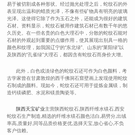
易于被切割成各种形状。经过抛光处理之后，蛇纹石的外
表呈现出温和的蜡质光泽，不像有些矿物具有明亮的玻璃
光泽。这使得它除了作为玉石之外，还能成为很好的建筑
石材。资料显示，蛇纹石被用作建筑石材已有数千年的悠
久历史。在一些名贵的白色大理石中，分散的蛇纹石能对
石材的外观起到重要的点缀作用，使其展现出别具一格的
颜色和纹理，如我国辽宁的“东北绿”、山东的“莱阳绿”以
及陕西的“孔雀绿”大理石，都因含有蛇纹石而身价大增。
此外，白色或淡绿色的蛇纹石还可作为白色颜料，考
古学家曾在甘肃敦煌的西千佛洞石窟壁画上发现使用蛇纹
石制成的颜料。现如今，蛇纹石还可用于提炼金属镁，制
造钙镁磷肥、水泥和镁质陶瓷等。
陕西天宝矿业
主营陕西蛇纹石,陕西纤维水镁石,西安
蛇纹石生产制造,精选的纤维水镁石颜色洁白,易劈分,出绒
率高,质量好,同等品质价格更优,选择天宝,放心省心,不负
客户信赖。