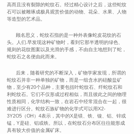
高而且没有裂隙的蛇纹石。经过精心设计之后，这些蛇纹
石可以被雕琢成极具观赏价值的动物、花朵、水果、人物
等造型的艺术品。
顾名思义，蛇纹石指的是一种外表像蛇皮花纹的石
头。人们.早发现这种矿物时，看到它那半透明的绿色、
规则的花纹图案以及光滑的手感，不由自主地想到了蛇，
蛇纹石之名便由此而来。
后来，随着研究的不断深入，矿物学家发现，所谓的
蛇纹石并非一种单独的矿物，而是一组含水的硅酸盐矿
物，至少有20个品种，主要包括叶蛇纹石、纤蛇纹石和
利蛇纹石。它们不仅形成过程相似，而且彼此之间的物理
性质相同，化学结构一致，在岩石中经常混合在一起，很
难进行区分。蛇纹石族矿物的化学式可以用X2-
3Y2O5（OH）4表示，其中的X是镁、铁、镍、铝、锌或
锰，Y是硅、铝或铁。所以，在蛇纹石分布区往往能形成
具有较大价值的金属矿床。