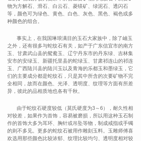
物为方解石、滑石、白云石、菱镁矿、绿泥石、透闪石
等，颜色可为绿色、黄色、白色、灰色、黑色、褐色或多
种颜色的组合。
事实上，在我国琳琅满目的玉石大家族中，除了岫玉
之外，还有很多与蛇纹石有关，如产于广东信宜市的南方
玉、甘肃武山县的鸳鸯玉、辽宁丹东市的丹东绿、吉林集
安市的安绿玉、新疆托里县的蛇绿玉、甘肃祁连山的祁连
玉、广西陆川县的陆川玉以及青海的乐都玉和墨绿玉，它
们的主要成分都是蛇纹石，只是其中所含的次要矿物不完
全相同，故而在颜色、光泽、透明度、纹理等方面有所差
异，彼此的品相质地也各有千秋。
由于蛇纹石硬度较低（莫氏硬度为3～6），耐久性相
对较差，如果作为首饰，容易被磨损，所以用这种玉石制
作的首饰大多为耳环、胸针或吊坠等物，制成戒指或手镯
的则不多见。更多的蛇纹石被用作雕刻玉料。玉雕师傅喜
欢选用那些颜色比较浓郁、纹理比较均匀、透明度相对较