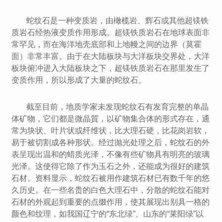
蛇纹石是一种变质岩，由橄榄岩、辉石或其他超镁铁
质岩石经热液变质作用形成。超镁铁质岩石在地球表面非
常罕见，而在海洋地壳底部和上地幔之间的边界（莫霍
面）非常丰富。由于在大陆板块与大洋板块交界处，大洋
板块俯冲进入大陆板块之下，超镁铁质岩石在那里发生了
变质作用，所以形成了大量的蛇纹石。
截至目前，地质学家未发现蛇纹石有发育完整的单晶
体矿物，它们都是微晶質，以矿物集合体的形式存在，通
常为块状、叶片状或纤维状，比大理石硬，比花岗岩软，
易于被切割成各种形状。经过抛光处理之后，蛇纹石的外
表呈现出温和的蜡质光泽，不像有些矿物具有明亮的玻璃
光泽。这使得它除了作为玉石之外，还能成为很好的建筑
石材。资料显示，蛇纹石被用作建筑石材已有数千年的悠
久历史。在一些名贵的白色大理石中，分散的蛇纹石能对
石材的外观起到重要的点缀作用，使其展现出别具一格的
颜色和纹理，如我国辽宁的“东北绿”、山东的“莱阳绿”以