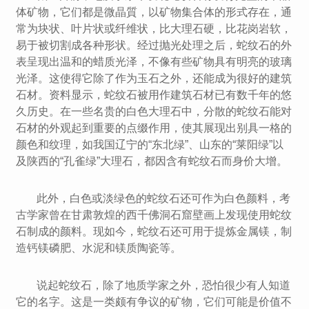
体矿物，它们都是微晶質，以矿物集合体的形式存在，通
常为块状、叶片状或纤维状，比大理石硬，比花岗岩软，
易于被切割成各种形状。经过抛光处理之后，蛇纹石的外
表呈现出温和的蜡质光泽，不像有些矿物具有明亮的玻璃
光泽。这使得它除了作为玉石之外，还能成为很好的建筑
石材。资料显示，蛇纹石被用作建筑石材已有数千年的悠
久历史。在一些名贵的白色大理石中，分散的蛇纹石能对
石材的外观起到重要的点缀作用，使其展现出别具一格的
颜色和纹理，如我国辽宁的“东北绿”、山东的“莱阳绿”以
及陕西的“孔雀绿”大理石，都因含有蛇纹石而身价大增。
此外，白色或淡绿色的蛇纹石还可作为白色颜料，考
古学家曾在甘肃敦煌的西千佛洞石窟壁画上发现使用蛇纹
石制成的颜料。现如今，蛇纹石还可用于提炼金属镁，制
造钙镁磷肥、水泥和镁质陶瓷等。
说起蛇纹石，除了地质学家之外，恐怕很少有人知道
它的名字。这是一类颇有争议的矿物，它们可能是价值不