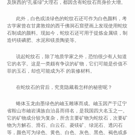
及陕西的“孔雀绿”大理石，都因含有蛇纹石而身价大增。
此外，白色或淡绿色的蛇纹石还可作为白色颜料，考
古学家曾在甘肃敦煌的西千佛洞石窟壁画上发现使用蛇纹
石制成的颜料。现如今，蛇纹石还可用于提炼金属镁，制
造钙镁磷肥、水泥和镁质陶瓷等。
说起蛇纹石，除了地质学家之外，恐怕很少有人知道
它的名字。这是一类颇有争议的矿物，它们可能是价值不
菲的玉石，却也可能成为不 的装修材料。
在蛇纹石的背后，究竟隐藏着怎样的秘密呢？
蜷体玉龙由墨绿色的岫玉雕琢而成。岫玉因产于辽宁
省鞍山市岫岩满族自治县而得名，是我国四大名玉之一。
它的矿物成分较为复杂，所含主要矿物为蛇纹石，次要矿
物为方解石、滑石、白云石、菱镁矿、绿泥石、透闪石
等，颜色可为绿色、黄色、白色、灰色、黑色、褐色或多