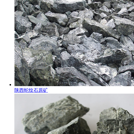
陕西蛇纹石原矿