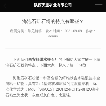
陕西天宝矿业有限公司
海泡石矿石粉的特点有哪些？
所属分类：常见解答 发布时间： 2021-09-09 作者：
admin
下面我们
西安纤维水镁石
厂的小编给大家讲解一下海
泡石矿石粉的特点，下面大家一起来了解一下吧!
海泡石矿石粉是一种富含镁的纤维状含水硅酸盐非金
属粘土矿物，具有2：1型链状和层状的过渡型结构，标
准化学式为：Mg8〔Si6O15〕2(OH2)4(OH)2•8H2O海泡
石粘土为土状，灰色或灰白色，比重轻。