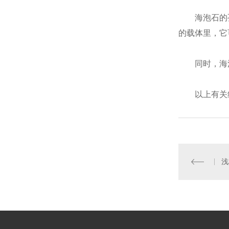
海泡石的
的载体里，它
同时，海
以上有关
浅