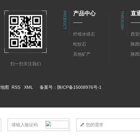
产品中心
直
PRODUCT
THROUGH
纤维水镁石
西安
蛇纹石
陕西
其他矿产
扫一扫关注我们
站地图
RSS
XML
备案号：
陕ICP备15008976号-1