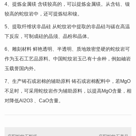
4、提炼金属镁 含镁较高的，可以提炼金属镁。从含钴、镍
较高的蛇纹岩中，还可提炼钴和镍。
5、提取纤维状非晶硅 从蛇纹岩中提取的非晶硅与碳在高温
下反应，可制成硅的晶须、晶粉和晶体。
6、雕刻材料 鲜艳透明、半透明、质地致密坚硬的蛇纹岩可
作为玉石工艺品原料。中国蛇纹岩玉己有十余种，例如岫岩
玉载誉国内外。
7、生产铸石或岩棉的辅助原料 铸石或岩棉配料中，若MgO
不足时，可采用蛇纹岩作为辅助原料，以提高MgO含量，相
对降低Al2O3 、CaO含量。