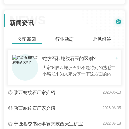
NEWS
>
新闻资讯
公司新闻
行业动态
常见解答
蛇纹石和蛇纹石玉的区别?
+
大家对陕西蛇纹石都不是特别的熟悉**
小编就来为大家分享一下这方面的内
容。现在做详细介绍。蛇纹石是一种含
水的富镁硅酸盐矿物的总称，如叶蛇纹
◎ 陕西蛇纹石厂家介绍
2023-06-13
石、利蛇纹石、纤蛇纹石等。它们的颜
色一般常为绿色调，但也有浅灰、...
◎ 陕西蛇纹石厂家介绍
2023-06-05
◎ 宁强县委书记李宽来陕西天宝矿业有限公司调研
2022-05-18