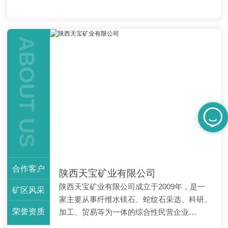
灰，能够吸收使废浆水可
状、浑圆状、不规则粒状
循环利用，大大降低了废
集合体;有时出现平行纤维
浆水对环境的污染。由于
状集合体，这种水镁石称
水镁石在空气中不吸水，
为纤维水镁石或水镁石石
ABOUT US
还可用作防潮包装纸的填
棉。
料
合作客户
陕西天宝矿业有限公司
陕西天宝矿业有限公司成立于2009年，是一
矿区风采
家主要从事纤维水镁石、蛇纹石采选、科研、
荣誉资质
加工、贸易等为一体的综合性民营企业…