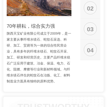
02
70年耕耘，综合实力强
大型矿山，规模
03
陕西天宝矿业有限公司成立于2009年，是一
公司矿山查明纤维水镁石
家主要从事纤维水镁石、蛇纹石采选、科
吨，蛇纹石2.3亿吨，
研、加工、贸易等为一体的综合性民营企
与采矿相配套的选矿厂
04
业，具有多年的纤维水镁石、蛇纹石开采、
厂3座，年处理矿石40
加工、研发和经营历史。主要产品纤维水镁
上纤维水镁石1万吨，五
石广泛应用于建筑、冶金、保温、电力、石
吨，蛇纹石30万吨。
化、阻燃、摩擦等行业和新材料领域。与纤
维水镁石伴生的蛇纹石在冶炼、化工、材料
制造业方面具有独特的原料优势。