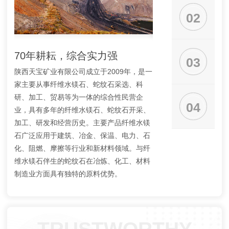
02
70年耕耘，综合实力强
大型矿山，规模
03
陕西天宝矿业有限公司成立于2009年，是一
公司矿山查明纤维水镁石
家主要从事纤维水镁石、蛇纹石采选、科
吨，蛇纹石2.3亿吨，
研、加工、贸易等为一体的综合性民营企
与采矿相配套的选矿厂
04
业，具有多年的纤维水镁石、蛇纹石开采、
厂3座，年处理矿石40
加工、研发和经营历史。主要产品纤维水镁
上纤维水镁石1万吨，五
石广泛应用于建筑、冶金、保温、电力、石
吨，蛇纹石30万吨。
化、阻燃、摩擦等行业和新材料领域。与纤
维水镁石伴生的蛇纹石在冶炼、化工、材料
制造业方面具有独特的原料优势。