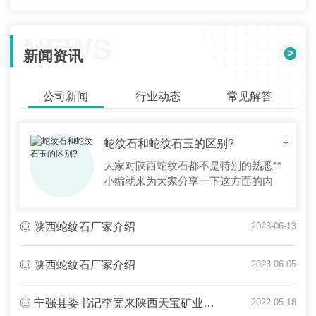
NEWS
>
新闻资讯
公司新闻
行业动态
常见解答
蛇纹石和蛇纹石玉的区别?
+
大家对陕西蛇纹石都不是特别的熟悉**
小编就来为大家分享一下这方面的内
容。现在做详细介绍。蛇纹石是一种含
水的富镁硅酸盐矿物的总称，如叶蛇纹
◎ 陕西蛇纹石厂家介绍
2023-06-13
石、利蛇纹石、纤蛇纹石等。它们的颜
色一般常为绿色调，但也有浅灰、...
◎ 陕西蛇纹石厂家介绍
2023-06-05
◎ 宁强县委书记李宽来陕西天宝矿业有限公司调研
2022-05-18