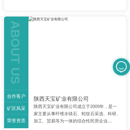
灰，能够吸收使废浆水可
状、浑圆状、不规则粒状
循环利用，大大降低了废
集合体;有时出现平行纤维
浆水对环境的污染。由于
状集合体，这种水镁石称
水镁石在空气中不吸水，
为纤维水镁石或水镁石石
ABOUT US
还可用作防潮包装纸的填
棉。
料
合作客户
陕西天宝矿业有限公司
陕西天宝矿业有限公司成立于2009年，是一
矿区风采
家主要从事纤维水镁石、蛇纹石采选、科研、
荣誉资质
加工、贸易等为一体的综合性民营企业…