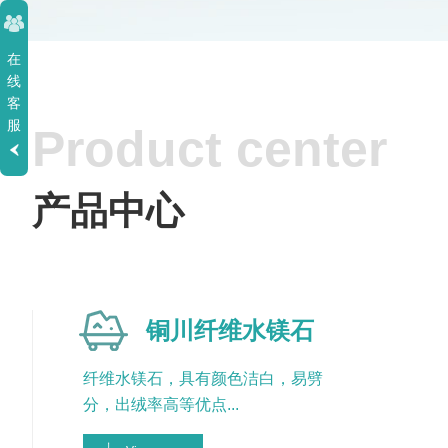
陕西省宁强县大安镇，地处秦岭南麓，地理坐标为东经：10617′…
在
线
客
服
Product center
产品中心
铜川纤维水镁石
纤维水镁石，具有颜色洁白，易劈
分，出绒率高等优点...