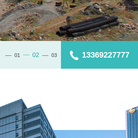
13369227777
03
01
02