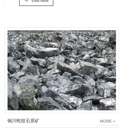
V
i
e
w
m
o
r
e
铜川蛇纹石原矿
M
O
R
E
+