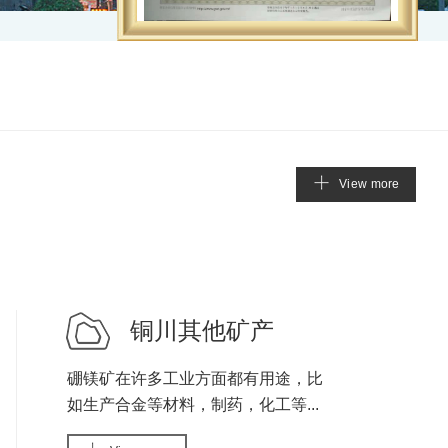
V
i
e
w
m
o
r
e
铜川其他矿产
硼镁矿在许多工业方面都有用途，比
如生产合金等材料，制药，化工等...