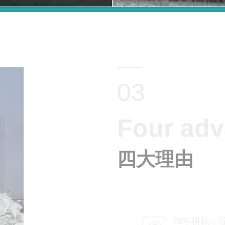
03
Four ad
四大理由
70年耕耘，