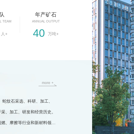
队
年产矿石
L TEAM
ANNUAL OUTPUT
40
人+
万吨+
m
o
r
e
+
石、蛇纹石采选、科研、加工、
开采、加工、研发和经营历史。
阻燃、摩擦等行业和新材料领
原料优势。 公司位于