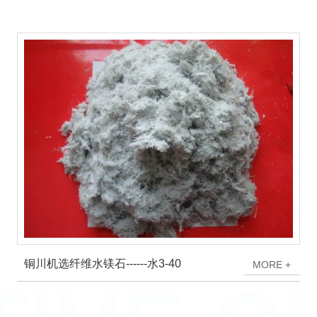
铜川机选纤维水镁石------水3-40
M
O
R
E
+