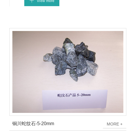
V
i
e
w
m
o
r
e
铜川蛇纹石-5-20mm
M
O
R
E
+