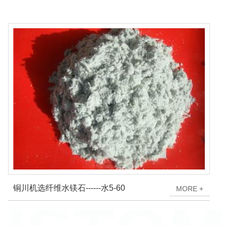
铜川机选纤维水镁石------水5-60
M
O
R
E
+