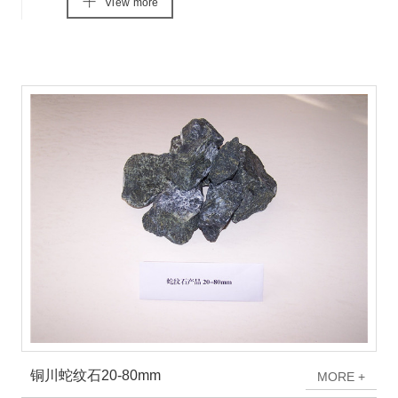
V
i
e
w
m
o
r
e
铜川蛇纹石20-80mm
M
O
R
E
+