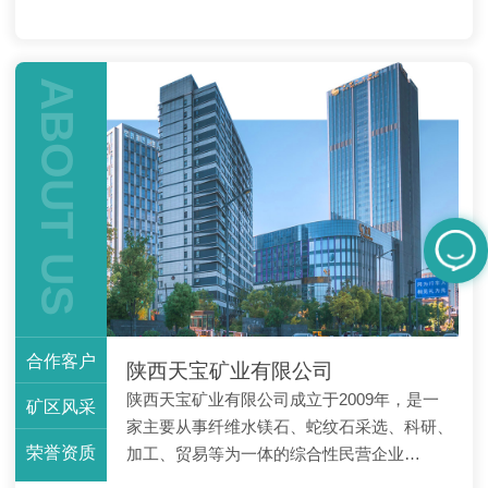
状、浑圆状、不规则粒状
镁石是一种纤维状氢氧镁
集合体;有时出现平行纤维
石，具有颜色洁白、易劈
状集合体，这种水镁石称
分、出绒率高等特点，其
为纤维水镁石或水镁石石
独特而优异的性能及低廉
ABOUT US
棉。
的价格，成为当今**石棉
天然代用品，作为增强、
补强材料和添加剂，主要
应用于无石棉水泥、橡
胶、制动、摩擦、密封、
保温隔热、涂料、纺织、
吸附剂、阻燃剂等制品.
合作客户
陕西天宝矿业有限公司
陕西天宝矿业有限公司成立于2009年，是一
矿区风采
家主要从事纤维水镁石、蛇纹石采选、科研、
荣誉资质
加工、贸易等为一体的综合性民营企业…