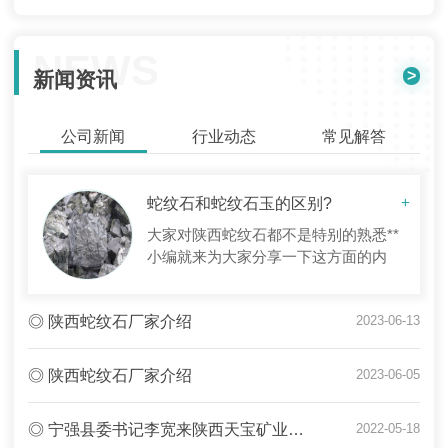
NEWS
>
新闻资讯
公司新闻
行业动态
常见解答
蛇纹石和蛇纹石玉的区别?
+
大家对陕西蛇纹石都不是特别的熟悉**
小编就来为大家分享一下这方面的内
容。现在做详细介绍。蛇纹石是一种含
水的富镁硅酸盐矿物的总称，如叶蛇纹
◎ 陕西蛇纹石厂家介绍
2023-06-13
石、利蛇纹石、纤蛇纹石等。它们的颜
色一般常为绿色调，但也有浅灰、...
◎ 陕西蛇纹石厂家介绍
2023-06-05
◎ 宁强县委书记李宽来陕西天宝矿业有限公司调研
2022-05-18