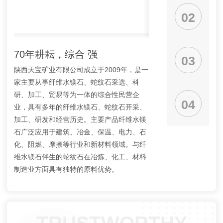
02
70年耕耘，综合 强
大型矿山，规模
03
陕西天宝矿业有限公司成立于2009年，是一
公司矿山查明纤维水镁石
家主要从事纤维水镁石、蛇纹石采选、科
吨，蛇纹石2.3亿吨，
研、加工、贸易等为一体的综合性民营企
与采矿相配套的选矿厂
04
业，具有多年的纤维水镁石、蛇纹石开采、
厂3座，年处理矿石40
加工、研发和经营历史。主要产品纤维水镁
上纤维水镁石1万吨，五
石广泛应用于建筑、冶金、保温、电力、石
吨，蛇纹石30万吨。
化、阻燃、摩擦等行业和新材料领域。与纤
维水镁石伴生的蛇纹石在冶炼、化工、材料
制造业方面具有独特的原料优势。